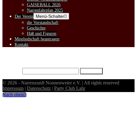
GAISEBALL 2026
Narrenfahrplan 2025
Menü-Schalter
Der Verein
die Vorstandschaft
Geschichte
Häß und Figuren
Mitgliedschaft beantragen
Kontakt
Dieser Inhalt ist passwortgeschützt. Bitte gib unten das Passwort ein,
um ihn anzeigen zu können.
Passwort:
© 2026 - Narrenzunft Nonnenweier e.V. | All rights reserved
Impressum
|
Datenschutz
|
Party Club Lahr
Nach oben