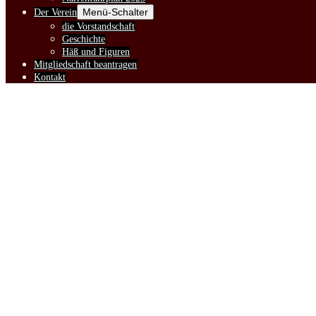
Menü-Schalter
Der Verein
die Vorstandschaft
Geschichte
Häß und Figuren
Mitgliedschaft beantragen
Kontakt
Häß und Figuren
WIR HABEN ENDLICH DIE ERSTEN M
Ein lautes Määh erfüllt die Luft, während wir voller Stolz unser ba
#viehmäähäässig
Links:
Tretet ein in die Welt unserer Gaise-Maske und lasst euch verzaubern! 
leuchtenden Farben unseres Vereins 💛♥️🤎, wird euch in ihren Bann 
Rechts:
Doch haltet eure Herzen fest, denn hier präsentieren wir euch mit Sto
Augenbrauen angedeutet. Ansonsten haben wir unserer Kreativität fre