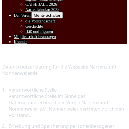
GAISEBALL 2026
Narrenfahrplan 2025
Menü-Schalter
Der Verein
die Vorstandschaft
Geschichte
Häß und Figuren
Mitgliedschaft beantragen
Kontakt
DATENSCHUTZ
Datenschutzerklärung für die Webseite Narrenzunft-
Nonnenweier.de
Verantwortliche Stelle

Verantwortliche Stelle im Sinne des 
Datenschutzrechts ist der Verein Narrenzunft 
Nonnenweier e.V., Nonnenweier, vertreten durch den 
Vorstand.
Erhebung und Speicherung personenbezogener 